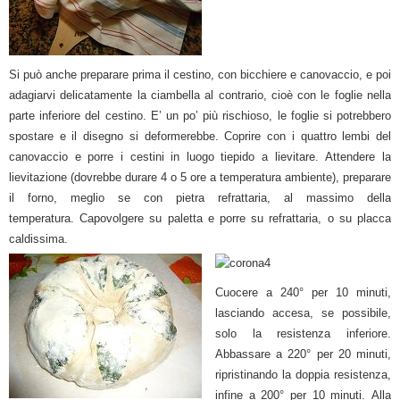
Si può anche preparare prima il cestino, con bicchiere e canovaccio, e poi
adagiarvi delicatamente la ciambella al contrario, cioè con le foglie nella
parte inferiore del cestino. E’ un po’ più rischioso, le foglie si potrebbero
spostare e il disegno si deformerebbe.
Coprire con i quattro lembi del
canovaccio e porre i cestini in luogo tiepido a lievitare.
Attendere la
lievitazione (dovrebbe durare 4 o 5 ore a temperatura ambiente), preparare
il forno, meglio se con pietra refrattaria, al massimo della
temperatura.
Capovolgere su paletta e porre su refrattaria, o su placca
caldissima.
Cuocere a 240° per 10 minuti,
lasciando accesa, se possibile,
solo la resistenza inferiore.
Abbassare a 220° per 20 minuti,
ripristinando la doppia resistenza,
infine a 200° per 10 minuti.
Alla