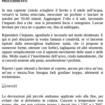
PROCEDIMENTO
In una capiente ciotola sciogliere il lievito e il miele nell’acqua,
versarvi la farina setacciata, mescolare un pochino e lasciare in
autolisi per 50-60 minuti. Aggiungere l’olio e il sale, lavorando
l’impasto fino a che non si presenterà liscio e omogeneo. Lasciar
lievitare per circa tre o quattro ore, fino al raddoppio.
Riprendere l’impasto, sgonfiarlo e lavorarlo nel modo desiderato. E
qui si può sbizzarrire la vostra fantasia e creatività, se vi lascerete
ispirare dalla meravigliosa tradizione sarda, che ci propone le
numerose forme, ottenute con forbici, tagliapasta ed altri strumenti,
oppure semplicemente con il sapiente movimento delle mani e delle
dita. Molto usato è l’inserimento dell’uovo, crudo naturalmente, che
si cuocerà assieme alla pasta, assorbendone i profumi.
Riporre i pani ottenuti a lievitare al coperto, ancora per circa un’ora,
un’ora e mezza.Non bisogna farli gonfiare troppo, altrimenti si
rovineranno.
Le decorazioni più piccole andranno applicate solo alla fine, per
evitare che si deformino in cottura. Cuocere a temperature non
troppo alte, per non colorire troppo i decori (tra i 220° e i 200°,