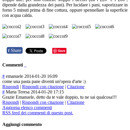
dipende dalla grandezza dei pani). Per lucidare i pani, vaporizzare in
forno 5 minuti prima di fine cottura, oppure spennellare la superficie
con acqua calda.
Share
f
Save
Commenti
#
emanuele
2014-01-20 16:09
come una pasta pane diventi un'opera d'arte :)
Rispondi
|
Rispondi con citazione
|
Citazione
#
Maria Teresa
2014-01-20 17:15
Grazie Emanuele, detto da te vale doppio, tu ne sai qualcosa!!!
Rispondi
|
Rispondi con citazione
|
Citazione
Aggiorna elenco commenti
RSS feed dei commenti di questo post.
Aggiungi commento