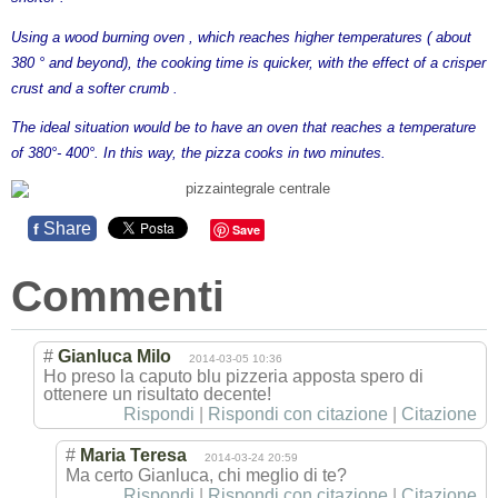
Using a wood burning oven , which reaches higher temperatures ( about
380 ° and beyond), the cooking time is quicker, with the effect of a crisper
crust and a softer crumb .
The ideal situation would be to have an oven that reaches a temperature
of 380°- 400°. In this way, the pizza cooks in two minutes.
Share
f
Save
Commenti
#
Gianluca Milo
2014-03-05 10:36
Ho preso la caputo blu pizzeria apposta spero di
ottenere un risultato decente!
Rispondi
|
Rispondi con citazione
|
Citazione
#
Maria Teresa
2014-03-24 20:59
Ma certo Gianluca, chi meglio di te?
Rispondi
|
Rispondi con citazione
|
Citazione