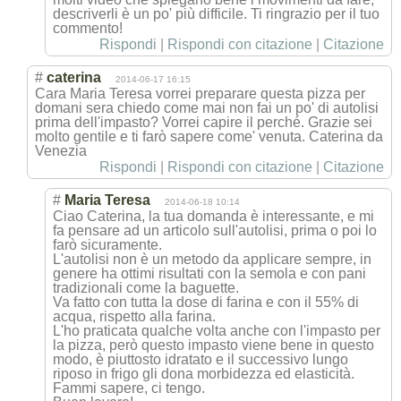
descriverli è un po' più difficile. Ti ringrazio per il tuo
commento!
Rispondi
|
Rispondi con citazione
|
Citazione
#
caterina
2014-06-17 16:15
Cara Maria Teresa vorrei preparare questa pizza per
domani sera chiedo come mai non fai un po' di autolisi
prima dell'impasto? Vorrei capire il perché. Grazie sei
molto gentile e ti farò sapere come' venuta. Caterina da
Venezia
Rispondi
|
Rispondi con citazione
|
Citazione
#
Maria Teresa
2014-06-18 10:14
Ciao Caterina, la tua domanda è interessante, e mi
fa pensare ad un articolo sull'autolisi, prima o poi lo
farò sicuramente.
L'autolisi non è un metodo da applicare sempre, in
genere ha ottimi risultati con la semola e con pani
tradizionali come la baguette.
Va fatto con tutta la dose di farina e con il 55% di
acqua, rispetto alla farina.
L'ho praticata qualche volta anche con l'impasto per
la pizza, però questo impasto viene bene in questo
modo, è piuttosto idratato e il successivo lungo
riposo in frigo gli dona morbidezza ed elasticità.
Fammi sapere, ci tengo.