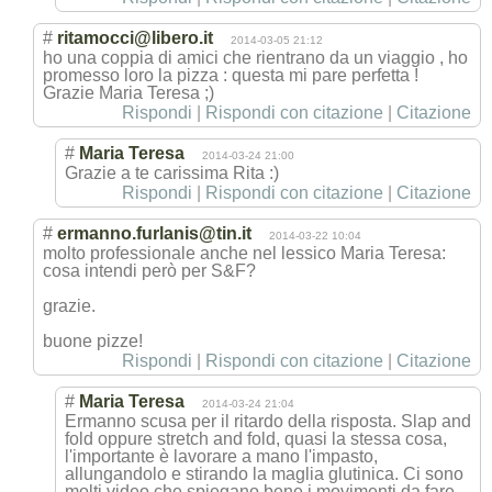
#
ritamocci@libero.it
2014-03-05 21:12
ho una coppia di amici che rientrano da un viaggio , ho
promesso loro la pizza : questa mi pare perfetta !
Grazie Maria Teresa ;)
Rispondi
|
Rispondi con citazione
|
Citazione
#
Maria Teresa
2014-03-24 21:00
Grazie a te carissima Rita :)
Rispondi
|
Rispondi con citazione
|
Citazione
#
ermanno.furlanis@tin.it
2014-03-22 10:04
molto professionale anche nel lessico Maria Teresa:
cosa intendi però per S&F?
grazie.
buone pizze!
Rispondi
|
Rispondi con citazione
|
Citazione
#
Maria Teresa
2014-03-24 21:04
Ermanno scusa per il ritardo della risposta. Slap and
fold oppure stretch and fold, quasi la stessa cosa,
l'importante è lavorare a mano l'impasto,
allungandolo e stirando la maglia glutinica. Ci sono
molti video che spiegano bene i movimenti da fare,