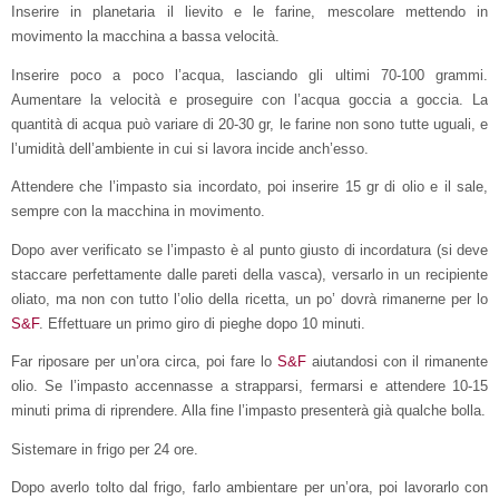
Inserire in planetaria il lievito e le farine, mescolare mettendo in
movimento la macchina a bassa velocità.
Inserire poco a poco l’acqua, lasciando gli ultimi 70-100 grammi.
Aumentare la velocità e proseguire con l’acqua goccia a goccia. La
quantità di acqua può variare di 20-30 gr, le farine non sono tutte uguali, e
l’umidità dell’ambiente in cui si lavora incide anch’esso.
Attendere che l’impasto sia incordato, poi inserire 15 gr di olio e il sale,
sempre con la macchina in movimento.
Dopo aver verificato se l’impasto è al punto giusto di incordatura (si deve
staccare perfettamente dalle pareti della vasca), versarlo in un recipiente
oliato, ma non con tutto l’olio della ricetta, un po’ dovrà rimanerne per lo
S&F
. Effettuare un primo giro di pieghe dopo 10 minuti.
Far riposare per un’ora circa, poi fare lo
S&F
aiutandosi con il rimanente
olio. Se l’impasto accennasse a strapparsi, fermarsi e attendere 10-15
minuti prima di riprendere. Alla fine l’impasto presenterà già qualche bolla.
Sistemare in frigo per 24 ore.
Dopo averlo tolto dal frigo, farlo ambientare per un’ora, poi lavorarlo con