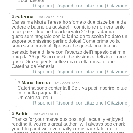
Buon lavoro!
Rispondi
|
Rispondi con citazione
|
Citazione
#
caterina
2014-06-20 17:08
Carissima Maria Teresa ho sfornato due pizze belle da
vedere e buone da gustare! Il cornicione non era tanto
alto cpme il tuo , io ho adoperato 210 gr cadauna. Il
gusto semintegrale con la farina da te scelta ha dato un
sapore buonissimo perfino dolce! Come prima volta
sono stata bravina!!!!!pen
sa che questa mattina ho
pensato bene di fare con l'avanzo dell'impasto dei mini
burg da 35 gr. Sono riusciti benissimo e delizioni come
gusto. Grazie per ls bellissima ricetta un salutone
Caterina da Venezia
Rispondi
|
Rispondi con citazione
|
Citazione
#
Maria Teresa
2014-06-22 16:58
Caterina sono contenta!!! Se ti va puoi inserire le tue
foto nella pagina fb :)
Un caro saluto :)
Rispondi
|
Rispondi con citazione
|
Citazione
#
Bettie
2015-03-21 08:38
Thanks for your marvelous posting! I actually enjoyed
reading it, you're a great author.I will always bookmark
your blog and will eventually come back later in life.