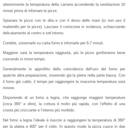
ulteriormente la temperatura della camera accendendo la ventilazione 10
minuti prima di infornare le pizze.
Spianare le pizze con le dita e con il dorso delle mani (io non uso il
matterello per le pizze). Lasciare il cornicione in evidenza, schiacciando
delicatamente al centro e tutt’intorno.
Condirle, sistemarle su carta forno e infornarle per 6-7 minuti.
Maggiore sarà la temperatura raggiunta, più le pizze gonfieranno bene
cuocendo in minor tempo.
Generalmente io approfitto della coincidenza dell’uso del forno per
qualche altra preparazione, inserendo già la pietra nella parte bassa. Con
il forno già caldo, il tempo per raggiungere la massima temperatura sarà
minore.
Disponendo di un forno a legna, che raggiunge maggiori temperature
(circa 380° e oltre), la cottura è molto più rapida, con l’effetto di una
crosta più croccante e l’interno più morbido.
Nel forno a legna l’ideale è riuscire a raggiungere la temperatura di 380°
per la platea e 400° per il cielo. In questo modo la pizza cuoce in due