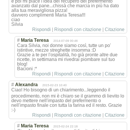
e poi mi piace l'idea del recupero del prefermento
avanzato dal pane...chissà che marcia in più ha dato
alla tua meravigliosa pizza!
davvero complimenti Maria Teresa!!!
ciao
Silvia
Rispondi
|
Rispondi con citazione
|
Citazione
#
Maria Teresa
2014-07-09 00:46
Cara Silvia, noi donne siamo così, tutte un po'
istintive, mezze streghette insomma :D
Grazie a te per l'ospitalità, ho già pronte altre due
ricette, in settimana mi rivedrai piombare sul tuo
blog!
Bacioni :*
Rispondi
|
Rispondi con citazione
|
Citazione
#
Alexandra
2015-02-23 10:40
Ciao! Ho bisogno di un chiarimento...l
eggendo il
procedimento, non mi è chiaro se il grammo di lievito lo
devo mettere nell'impasto del prefermento o
nell'impasto finale con tutta la farina ed il resto. Grazie
:-)
Rispondi
|
Rispondi con citazione
|
Citazione
#
Maria Teresa
2015-02-24 22:18