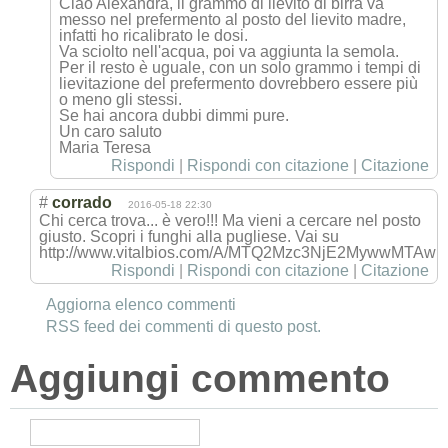
Ciao Alexandra, il grammo di lievito di birra va
messo nel prefermento al posto del lievito madre,
infatti ho ricalibrato le dosi.
Va sciolto nell'acqua, poi va aggiunta la semola.
Per il resto è uguale, con un solo grammo i tempi di
lievitazione del prefermento dovrebbero essere più
o meno gli stessi.
Se hai ancora dubbi dimmi pure.
Un caro saluto
Maria Teresa
Rispondi
|
Rispondi con citazione
|
Citazione
#
corrado
2016-05-18 22:30
Chi cerca trova... è vero!!! Ma vieni a cercare nel posto
giusto. Scopri i funghi alla pugliese. Vai su
http://www.vitalbios.com/A/MTQ2Mzc3NjE2Myww
Rispondi
|
Rispondi con citazione
|
Citazione
Aggiorna elenco commenti
RSS feed dei commenti di questo post.
Aggiungi commento