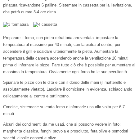
pirlatura ricavandone 6 palline. Sistemare in cassetta per la lievitazione,
che potrà durare 3-4 ore circa.
Preparare il forno, con pietra refrattaria arroventata: impostare la
temperatura al massimo per 40 minuti, con la pietra al centro, poi
accendere il grill e scaldare ulteriormente la pietra. Aumentare la
temperatura della camera accendendo anche la ventilazione 10 minuti
prima di infornare le pizze. Fare tutto ciò che è possibile per aumentare al
massimo la temperatura. Ovviamente ogni forno ha le sue peculiarità.
Spianare le pizze con le dita e con il dorso delle mani (il matterello è
assolutamente vietato). Lasciare il cornicione in evidenza, schiacciando
delicatamente al centro e tutt’intorno.
Condirle, sistemarle su carta forno e infornarle una alla volta per 6-7
minuti.
Alcuni dei condimenti da me usati, che si possono vedere in foto:
margherita classica, funghi provola e prosciutto, feta olive e pomodori
secchi, cipolle capperi e olive.