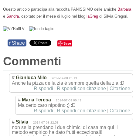
Questo articolo partecipa alla raccolta PANISSIMO delle amiche
Barbara
e
Sandra
, ospitato per il mese di luglio nel blog
laGreg
di Silvia Gregori.
Share
f
Save
Commenti
#
Gianluca Milo
2014-07-08 20:13
Anche la pizza della zia è sempre quella della zia :D
Rispondi
|
Rispondi con citazione
|
Citazione
#
Maria Teresa
2014-07-09 00:43
Ma certo caro nipotino ;) :D
Rispondi
|
Rispondi con citazione
|
Citazione
#
Silvia
2014-07-08 22:53
non se la prendano i due chimici di casa ma qui il
metodo empirico ha dato frutti eccezionali!