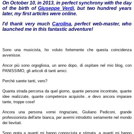
On October 10, in 2013, in perfect synchrony with the day
of the birth of
Giuseppe Verdi
, but two hundred years
later, my first articles were online.
I'd thank very much
Carolina
, perfect web-master, who
launched me in this fantastic adventure!
Sono una musicista, ho voluto fortemente che questa coincidenza
avvenisse.
Ancor più sono orgogliosa, un anno dopo, di ospitare nel mio blog, con
PANISSIMO, gli articoli di tanti amici.
Perché sarete tanti, vero?
Quanta strada percorsa da quel giorno, quante persone incontrate, quante
idee realizzate, quante competenze acquisite…e devo ancora imparare
tante, troppe cose!
Ancora una persona vorrei ringraziare, Giuliano Pediconi, grande
professionista dell'arte bianca, per avermi introdotto seriamente nel mondo
dei lievitati.
Sono grata a quanti mi hanno conosciuta e stimata, a quanti mi hanno