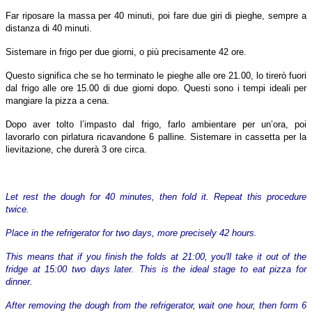
Far riposare la massa per 40 minuti, poi fare due giri di pieghe, sempre a
distanza di 40 minuti.
Sistemare in frigo per due giorni, o più precisamente 42 ore.
Questo significa che se ho terminato le pieghe alle ore 21.00, lo tirerò fuori
dal frigo alle ore 15.00 di due giorni dopo. Questi sono i tempi ideali per
mangiare la pizza a cena.
Dopo aver tolto l’impasto dal frigo, farlo ambientare per un’ora, poi
lavorarlo con pirlatura ricavandone 6 palline. Sistemare in cassetta per la
lievitazione, che durerà 3 ore circa.
Let rest the dough for 40 minutes, then fold it. Repeat this procedure
twice.
Place in the refrigerator for two days, more precisely 42 hours.
This means that if you finish the folds at 21:00, you'll take it out of the
fridge at 15:00 two days later. This is the ideal stage to eat pizza for
dinner.
After removing the dough from the refrigerator, wait one hour, then form 6