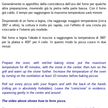
Generalmente io approfitto della coincidenza dell’uso del forno per qualche
altra preparazione, inserendo già la pietra nella parte bassa. Con il forno
già caldo, il tempo per raggiungere la massima temperatura sarà minore.
Disponendo di un forno a legna, che raggiunge maggiori temperature (circa
380° e oltre), la cottura è molto più rapida, con l’effetto di una crosta più
croccante e l’interno più morbido.
Nel forno a legna l’ideale è riuscire a raggiungere la temperatura di 380°
per la platea e 400° per il cielo.
In questo modo la pizza cuoce in due
minuti.
Prepare the oven, with red-hot baking stone: put the maximum
temperature for 40 minutes, with the stone in the center, then turn on the
grill and warm up the stone further. Increase the temperature of the oven
by turning on the ventilation at least 10 minutes before baking pizzas.
Roll out every pizza with your fingers and with the back of the hands
(rolling pin is absolutely forbidden). Leave the “cornicione” in evidence,
squeezing gently in the center and around.
The video above shows how to form pizza.