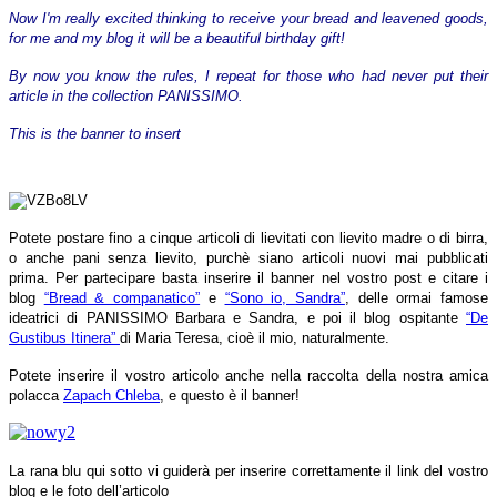
Now I'm really excited thinking to receive your bread and leavened goods,
for me and my blog it will be a beautiful birthday gift!
By now you know the rules, I repeat for those who had never put their
article in the collection PANISSIMO.
This is the banner to insert
Potete postare fino a cinque articoli di lievitati con lievito madre o di birra,
o anche pani senza lievito, purchè siano articoli nuovi mai pubblicati
prima. Per partecipare basta inserire il banner nel vostro post e citare i
blog
“Bread & companatico”
e
“Sono io, Sandra”
, delle ormai famose
ideatrici di PANISSIMO Barbara e Sandra, e poi il blog ospitante
“De
Gustibus Itinera”
di Maria Teresa, cioè il mio, naturalmente.
Potete inserire il vostro articolo anche nella raccolta della nostra amica
polacca
Zapach Chleba
, e questo è il banner!
La rana blu qui sotto vi guiderà per inserire correttamente il link del vostro
blog e le foto dell’articolo