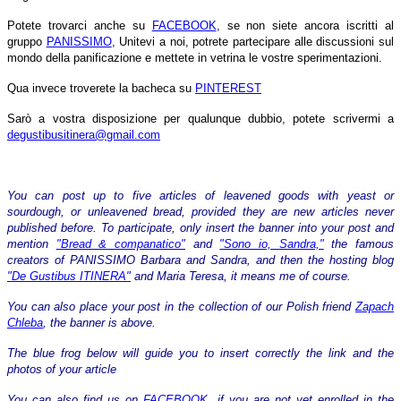
Potete trovarci anche su
FACEBOOK
, se non siete ancora iscritti al
gruppo
PANISSIMO
, Unitevi a noi, potrete partecipare alle discussioni sul
mondo della panificazione e mettete in vetrina le vostre sperimentazioni.
Qua invece troverete la bacheca su
PINTEREST
Sarò a vostra disposizione per qualunque dubbio, potete scrivermi a
degustibusitinera@gmail.com
You can post up to five articles of leavened goods with yeast or
sourdough, or unleavened bread, provided they are new articles never
published before. To participate, only insert the banner into your post and
mention
"Bread & companatico"
and
"Sono io, Sandra,"
the famous
creators of PANISSIMO Barbara and Sandra, and then the hosting blog
"De Gustibus ITINERA"
and Maria Teresa, it means me of course.
You can also place your post in the collection of our Polish friend
Zapach
Chleba
, the banner is above.
The blue frog below will guide you to insert correctly the link and the
photos of your article
You can also find us on
FACEBOOK
, if you are not yet enrolled in the