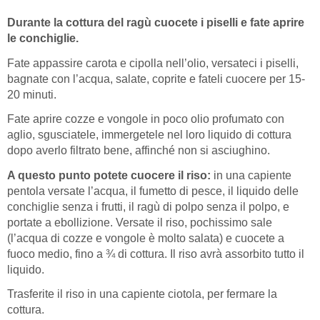
Durante la cottura del ragù cuocete i piselli e fate aprire
le conchiglie.
Fate appassire carota e cipolla nell’olio, versateci i piselli,
bagnate con l’acqua, salate, coprite e fateli cuocere per 15-
20 minuti.
Fate aprire cozze e vongole in poco olio profumato con
aglio, sgusciatele, immergetele nel loro liquido di cottura
dopo averlo filtrato bene, affinché non si asciughino.
A questo punto potete cuocere il riso:
in una capiente
pentola versate l’acqua, il fumetto di pesce, il liquido delle
conchiglie senza i frutti, il ragù di polpo senza il polpo, e
portate a ebollizione. Versate il riso, pochissimo sale
(l’acqua di cozze e vongole è molto salata) e cuocete a
fuoco medio, fino a ¾ di cottura. Il riso avrà assorbito tutto il
liquido.
Trasferite il riso in una capiente ciotola, per fermare la
cottura.