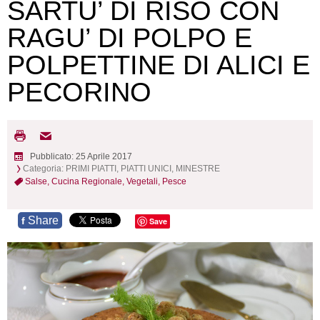
SARTU’ DI RISO CON
RAGU’ DI POLPO E
POLPETTINE DI ALICI E
PECORINO
Pubblicato: 25 Aprile 2017
Categoria:
PRIMI PIATTI, PIATTI UNICI, MINESTRE
Salse,
Cucina Regionale,
Vegetali,
Pesce
Share
f
Save