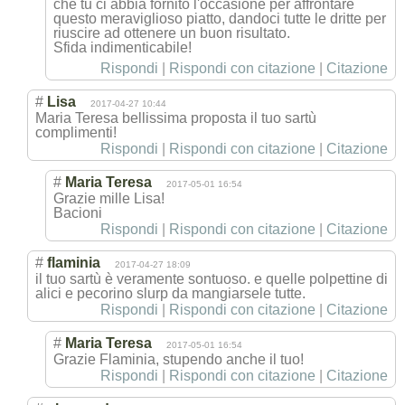
che tu ci abbia fornito l'occasione per affrontare
questo meraviglioso piatto, dandoci tutte le dritte per
riuscire ad ottenere un buon risultato.
Sfida indimenticabile
!
Rispondi
|
Rispondi con citazione
|
Citazione
#
Lisa
2017-04-27 10:44
Maria Teresa bellissima proposta il tuo sartù
complimenti!
Rispondi
|
Rispondi con citazione
|
Citazione
#
Maria Teresa
2017-05-01 16:54
Grazie mille Lisa!
Bacioni
Rispondi
|
Rispondi con citazione
|
Citazione
#
flaminia
2017-04-27 18:09
il tuo sartù è veramente sontuoso. e quelle polpettine di
alici e pecorino slurp da mangiarsele tutte.
Rispondi
|
Rispondi con citazione
|
Citazione
#
Maria Teresa
2017-05-01 16:54
Grazie Flaminia, stupendo anche il tuo!
Rispondi
|
Rispondi con citazione
|
Citazione