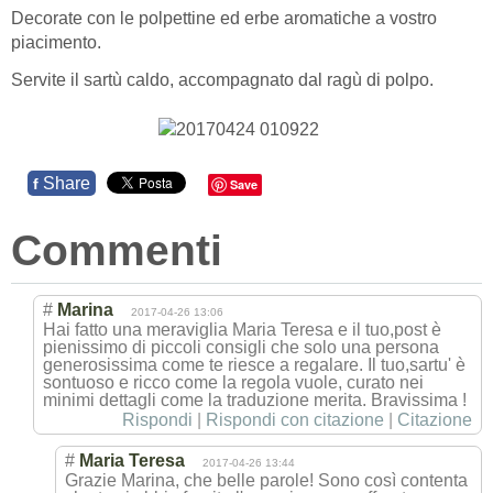
Decorate con le polpettine ed erbe aromatiche a vostro
piacimento.
Servite il sartù caldo, accompagnato dal ragù di polpo.
Share
f
Save
Commenti
#
Marina
2017-04-26 13:06
Hai fatto una meraviglia Maria Teresa e il tuo,post è
pienissimo di piccoli consigli che solo una persona
generosissima come te riesce a regalare. Il tuo,sartu' è
sontuoso e ricco come la regola vuole, curato nei
minimi dettagli come la traduzione merita. Bravissima !
Rispondi
|
Rispondi con citazione
|
Citazione
#
Maria Teresa
2017-04-26 13:44
Grazie Marina, che belle parole! Sono così contenta