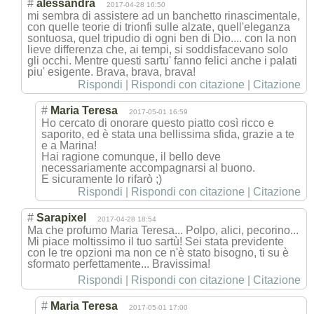
#
alessandra
2017-04-28 16:50
mi sembra di assistere ad un banchetto rinascimentale,
con quelle teorie di trionfi sulle alzate, quell'eleganza
sontuosa, quel tripudio di ogni ben di Dio.... con la non
lieve differenza che, ai tempi, si soddisfacevano solo
gli occhi. Mentre questi sartu' fanno felici anche i palati
piu' esigente. Brava, brava, brava!
Rispondi
|
Rispondi con citazione
|
Citazione
#
Maria Teresa
2017-05-01 16:59
Ho cercato di onorare questo piatto così ricco e
saporito, ed è stata una bellissima sfida, grazie a te
e a Marina!
Hai ragione comunque, il bello deve
necessariamente accompagnarsi al buono.
E sicuramente lo rifarò ;)
Rispondi
|
Rispondi con citazione
|
Citazione
#
Sarapixel
2017-04-28 18:54
Ma che profumo Maria Teresa... Polpo, alici, pecorino...
Mi piace moltissimo il tuo sartù! Sei stata previdente
con le tre opzioni ma non ce n'è stato bisogno, ti su è
sformato perfettamente..
. Bravissima!
Rispondi
|
Rispondi con citazione
|
Citazione
#
Maria Teresa
2017-05-01 17:00