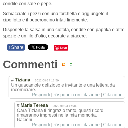
condite con sale e pepe.
Schiacciate i pezzi con una forchetta e aggiungete il
cipollotto e il peperoncino tritati finemente.
Disponete la salsa in una ciotola, condite con paprika o altre
spezie e un filo d’olio, decorate a piacere.
Share
f
Save
Commenti
#
Tiziana
2022-08-24 12:59
Un guacamole delizioso e invitante e una lettera da
incorniciare.
Rispondi
|
Rispondi con citazione
|
Citazione
#
Maria Teresa
2022-09-03 16:34
Cara Tiziana ti ringrazio tanto, questi ricordi
rimarranno impressi nella mia memoria.
Bacioni
Rispondi
|
Rispondi con citazione
|
Citazione