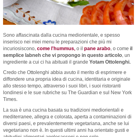
Sono affascinata dalla cucina mediorientale, e spesso
inserisco nei miei menu le preparazioni che più mi
incuriosiscono,
come l'hummus,
o il
pane arabo
, o come
il
semplice labneh che vi propongo in questo articolo
, un
ingrediente a cui ci ha abituati il grande
Yotam Ottolenghi.
Credo che Ottolenghi abbia avuto il merito di esprimere e
diffondere una propria idea di cucina, identitaria e originale
allo stesso tempo, attraverso i suoi libri, i suoi ristoranti
londinesi e le sue rubriche su The Guardian e sul New York
Times.
La sua è una cucina basata su tradizioni mediorientali e
mediterranee, allegra e colorata, aperta a contaminazioni di
diversi paesi, e prevalentemente vegetariana, anche se lui
vegetariano non è. In questi ultimi anni ha orientato gusti e
abitudini alimentari anglosassoni e non solo.