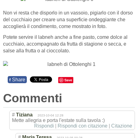
Non vi resta che disporlo in un vassoio, pigiarlo con il dorso
del cucchiaio per creare una superficie ondeggiante che
accoglierà il condimento, come mostrato in foto.
Potete servire il labneh anche a fine pasto, come dolce al
cucchiaio, accompagnato da frutta di stagione o secca, e
salse alla frutta o al cioccolato.
Share
f
Save
Commenti
#
Tiziana
2023-10-04 12:28
Mette allegria e porta l'estate sulla tavola :)
Rispondi
|
Rispondi con citazione
|
Citazione
#
Maria Teresa
2023-10-05 00:28