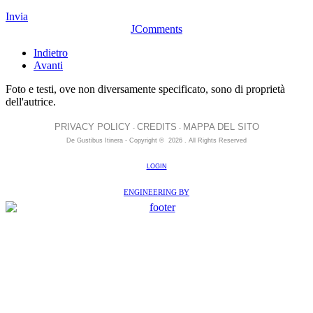
Invia
JComments
Indietro
Avanti
Foto e testi, ove non diversamente specificato, sono di proprietà
dell'autrice.
PRIVACY POLICY
CREDITS
MAPPA DEL SITO
-
-
De Gustibus Itinera - Copyright
©
2026
.
All Rights Reserved
LOGIN
ENGINEERING BY