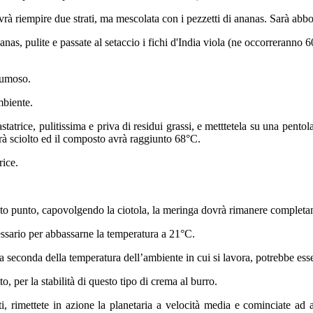
rà riempire due strati, ma mescolata con i pezzetti di ananas. Sarà abbon
'ananas, pulite e passate al setaccio i fichi d'India viola (ne occorrerann
pumoso.
ambiente.
pastatrice, pulitissima e priva di residui grassi, e metttetela su una p
rà sciolto ed il composto avrà raggiunto 68°C.
rice.
sto punto, capovolgendo la ciotola, la meringa dovrà rimanere completam
essario per abbassarne la temperatura a 21°C.
 seconda della temperatura dell’ambiente in cui si lavora, potrebbe esse
to, per la stabilità di questo tipo di crema al burro.
 rimettete in azione la planetaria a velocità media e cominciate ad ag