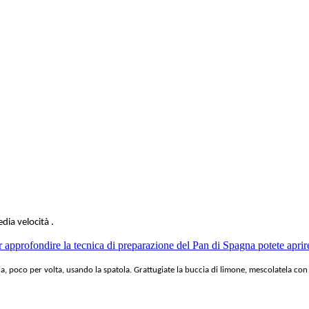
dia velocità .
r approfondire la tecnica di preparazione del Pan di Spagna potete aprire
ia, poco per volta, usando la spatola. Grattugiate la buccia di limone, mescolatela con