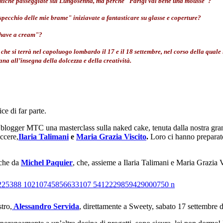
mantiche passeggiate sul Lungosenna, ma perché "Parigi val bene una mousse"?
pecchio delle mie brame" iniziavate a fantasticare su glasse e coperture?
I have a cream"?
 che si terrà nel capoluogo lombardo il 17 e il 18 settembre, nel corso della qual
ana all’insegna della dolcezza e della creatività.
ice di far parte.
 blogger MTC una masterclass sulla naked cake, tenuta dalla nostra gra
ccere,
Ilaria Talimani
e
Maria Grazia Viscito
.
Loro ci hanno preparato
 che da
Michel Paquier
, che, assieme a Ilaria Talimani e Maria Grazia V
stro,
Alessandro Servida
, direttamente a Sweety, sabato 17 settembre dal