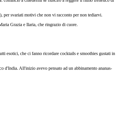
 comincio a chiedermi se riuscirò a reggere il ritmo frenetico di
, per svariati motivi che non vi racconto per non tediarvi.
aria Grazia e Ilaria, che ringrazio di cuore.
tti esotici, che ci fanno ricordare cocktails e smoothies gustati in
ico d'India. All'inizio avevo pensato ad un abbinamento ananas-