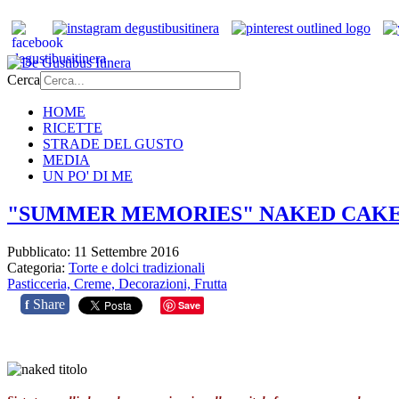
Cerca
HOME
RICETTE
STRADE DEL GUSTO
MEDIA
UN PO' DI ME
"SUMMER MEMORIES" NAKED CAK
Pubblicato: 11 Settembre 2016
Categoria:
Torte e dolci tradizionali
Pasticceria,
Creme,
Decorazioni,
Frutta
Share
f
Save