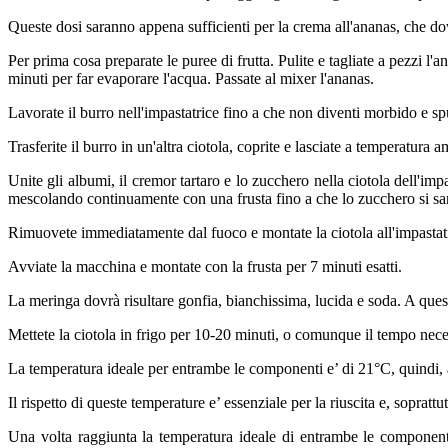
Queste dosi saranno appena sufficienti per la crema all'ananas, che dov
Per prima cosa preparate le puree di frutta. Pulite e tagliate a pezzi l
minuti per far evaporare l'acqua. Passate al mixer l'ananas.
Lavorate il burro nell'impastatrice fino a che non diventi morbido e s
Trasferite il burro in un'altra ciotola, coprite e lasciate a temperatura 
Unite gli albumi, il cremor tartaro e lo zucchero nella ciotola dell'im
mescolando continuamente con una frusta fino a che lo zucchero si sa
Rimuovete immediatamente dal fuoco e montate la ciotola all'impastat
Avviate la macchina e montate con la frusta per 7 minuti esatti.
La meringa dovrà risultare gonfia, bianchissima, lucida e soda. A que
Mettete la ciotola in frigo per 10-20 minuti, o comunque il tempo nec
La temperatura ideale per entrambe le componenti e’ di 21°C, quindi, a
Il rispetto di queste temperature e’ essenziale per la riuscita e, soprattut
Una volta raggiunta la temperatura ideale di entrambe le componenti,