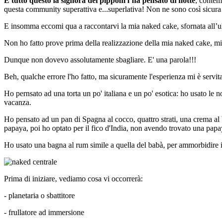
E tutto questo la signora dei pipponi l’ha pensato di notte
, contem
questa community superattiva e...superlativa! Non ne sono così sicu
E insomma eccomi qua a raccontarvi la mia naked cake, sfornata all’ulti
Non ho fatto prove prima della realizzazione della mia naked cake, mi è
Dunque non dovevo assolutamente sbagliare. E' una parola!!!
Beh, qualche errore l'ho fatto, ma sicuramente l'esperienza mi è servita
Ho pernsato ad una torta un po' italiana e un po' esotica: ho usato le n
vacanza.
Ho pensato ad un pan di Spagna al cocco, quattro strati, una crema al
papaya, poi ho optato per il fico d'India, non avendo trovato una pap
Ho usato una bagna al rum simile a quella del babà, per ammorbidire 
Prima di iniziare, vediamo cosa vi occorrerà:
- planetaria o sbattitore
- frullatore ad immersione