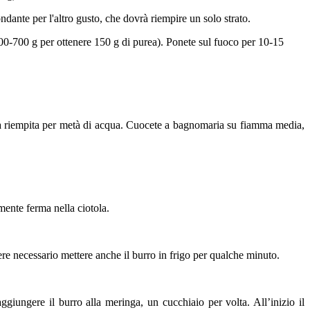
dante per l'altro gusto, che dovrà riempire un solo strato.
o 600-700 g per ottenere 150 g di purea). Ponete sul fuoco per 10-15
entola riempita per metà di acqua. Cuocete a bagnomaria su fiamma media,
ente ferma nella ciotola.
re necessario mettere anche il burro in frigo per qualche minuto.
giungere il burro alla meringa, un cucchiaio per volta. All’inizio il