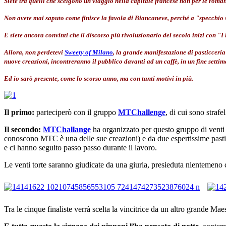
Siete tra quelli che scelgono un viaggio nella capitale francese non per le ro
Non avete mai saputo come finisce la favola di Biancaneve, perché a "specchio s
E siete ancora convinti che il discorso più rivoluzionario del secolo inizi con "
Allora, non perdetevi
Sweety of Milano
, la grande manifestazione di pasticceria
nuove creazioni, incontreranno il pubblico davanti ad un caffè, in un fine settim
Ed io sarò presente, come lo scorso anno, ma con tanti motivi in più.
Il primo:
parteciperò con il gruppo
MTChallenge
, di cui sono strafel
Il secondo:
MTChallange
ha organizzato per questo gruppo di venti
conoscono MTC è una delle sue creazioni) e da due espertissime pasti
e ci hanno seguito passo passo durante il lavoro.
Le venti torte saranno giudicate da una giuria, presieduta nientemeno
Tra le cinque finaliste verrà scelta la vincitrice da un altro grande Mae