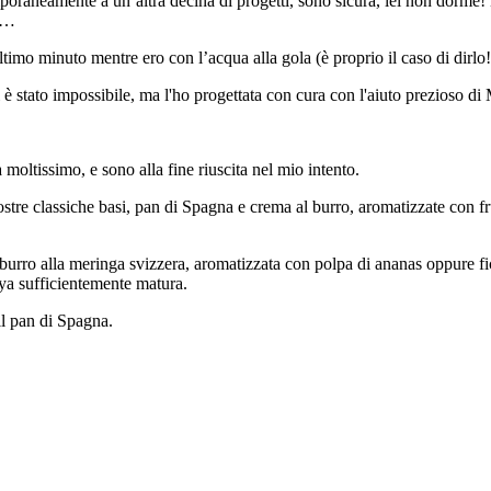
poraneamente a un’altra decina di progetti, sono sicura, lei non dorme! E
ra…
mo minuto mentre ero con l’acqua alla gola (è proprio il caso di dirlo!)
 stato impossibile, ma l'ho progettata con cura con l'aiuto prezioso di M
 moltissimo, e sono alla fine riuscita nel mio intento.
ostre classiche basi, pan di Spagna e crema al burro, aromatizzate con fru
 burro alla meringa svizzera, aromatizzata con polpa di ananas oppure f
aya sufficientemente matura.
il pan di Spagna.