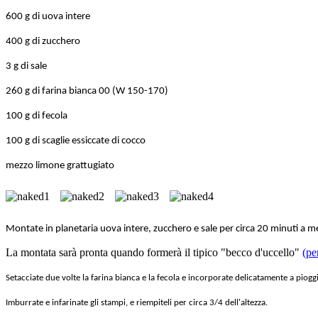
600 g di u
ova intere
400 g di zucchero
3 g di sale
260 g di farina bianca 00 (W 150-170)
100 g di fecola
100 g di scaglie essiccate di cocco
mezzo limone grattugiato
Montate in planetaria uova intere, zucchero e sale per circa 20 minuti a me
La montata sarà pronta quando formerà il tipico "becco d'uccello"
(pe
Setacciate due volte la farina bianca e la fecola e incorporate delicatamente a piogg
Imburrate e infarinate gli stampi, e riempiteli per circa 3/4 dell'altezza.