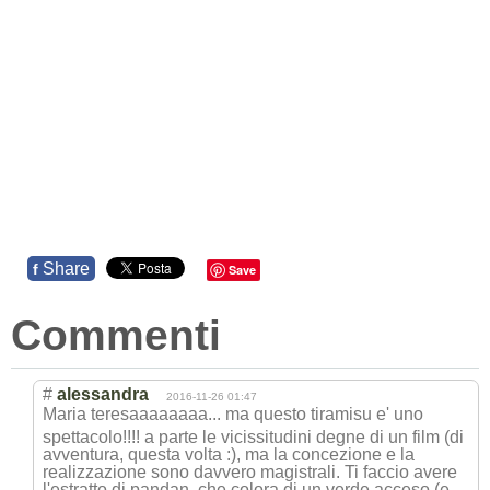
Share
f
Save
Commenti
#
alessandra
2016-11-26 01:47
Maria teresaaaaaaaa..
. ma questo tiramisu e' uno
spettacolo!!!! a parte le vicissitudini degne di un film (di
avventura, questa volta :), ma la concezione e la
realizzazione sono davvero magistrali. Ti faccio avere
l'estratto di pandan, che colora di un verde acceso (e