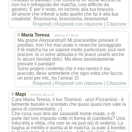
non ha il retrogusto del matcha, cosi difficile da
gestire). E per il resto, mi inchino alla tua bravura,
all'amore che infondi a tutto quello che fai e alla tua
creativita'. Bravissima, bravissima, bravissima!
Rispondi
|
Rispondi con citazione
|
Citazione
#
Maria Teresa
2016-11-27 09:31
Ma grazie Alessandra!!! Mi piacerebbe provare il
pandan, non l'ho mai usato e neanche assaggiato.
Il tè matcha ha un sapore molto particolare, può non
piacere. Io ci sono abituata e mi piace usarlo anche
in alcuni lievitati dolci. Ma devo assolutamente
provare il pandan!
Sono proprio contenta che il mio lavoro ti sia
piaciuto, devo ammettere che ogni volta che faccio
un post per mtc, ho l'ansia! :D
Rispondi
|
Rispondi con citazione
|
Citazione
#
Mapi
2016-11-26 11:27
Cara Maria Teresa, il tuo Tiramisù - anzi Pizzamisù - è
talmente banale e scontato che quasi quasi non vale la
pena di commentarlo. ;-)
Che cosa vuoi dire dei savoiardi home-made, o di
parte del loro impasto cotto in forma di ciambella? Una
roba trita e ritrita, che non se ne può più di vederla. La
bagna al mirtillo e quella al tè matcha; la pate à bombe;