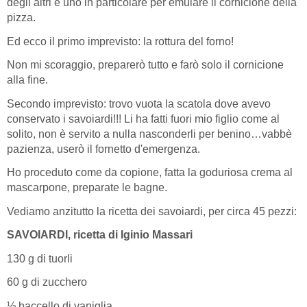
degli altri e uno in particolare per emulare il cornicione della
pizza.
Ed ecco il primo imprevisto: la rottura del forno!
Non mi scoraggio, preparerò tutto e farò solo il cornicione
alla fine.
Secondo imprevisto: trovo vuota la scatola dove avevo
conservato i savoiardi!!! Li ha fatti fuori mio figlio come al
solito, non è servito a nulla nasconderli per benino…vabbè
pazienza, userò il fornetto d'emergenza.
Ho proceduto come da copione, fatta la goduriosa crema al
mascarpone, preparate le bagne.
Vediamo anzitutto la ricetta dei savoiardi, per circa 45 pezzi:
SAVOIARDI, ricetta di Iginio Massari
130 g di tuorli
60 g di zucchero
½ baccello di vaniglia