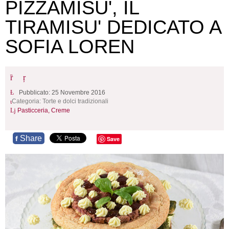
PIZZAMISU', IL
TIRAMISU' DEDICATO A
SOFIA LOREN
Pubblicato: 25 Novembre 2016
Categoria:
Torte e dolci tradizionali
Pasticceria,
Creme
Share
f
Save