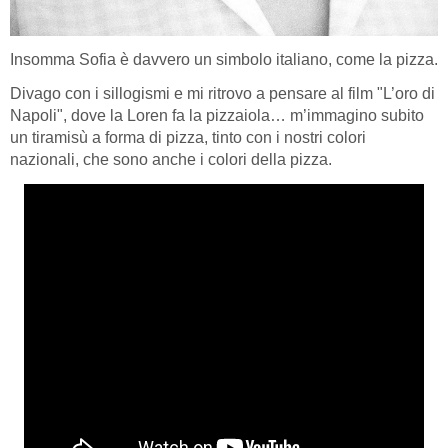
Insomma Sofia è davvero un simbolo italiano, come la pizza.
Divago con i sillogismi e mi ritrovo a pensare al film "L’oro di
Napoli", dove la Loren fa la pizzaiola… m’immagino subito
un tiramisù a forma di pizza, tinto con i nostri colori
nazionali, che sono anche i colori della pizza.