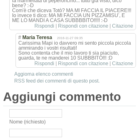
la marmellata di peperoncino... tutto già visto, dico
bene? :-D
Com'è che diceva Totò? MA MI FACCIA IL PIACERE!!!
Io invece ti dico: MA MI FACCIA UN PIZZAMISU', E
ME LO MANDI A CASA SUBBBBITO!!!!! :-D
Rispondi
|
Rispondi con citazione
|
Citazione
#
Maria Teresa
2016-11-27 09:35
Carissima Mapi io davvero mi sento piccola piccola
ammirando i vostri risultati!
Sono contenta che il mio lavoro ti sia piaciuto,
guarda, te ne manderei 10 SUBBBITO!!! :D
Rispondi
|
Rispondi con citazione
|
Citazione
Aggiorna elenco commenti
RSS feed dei commenti di questo post.
Aggiungi commento
Nome (richiesto)