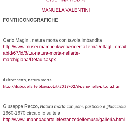
MANUELA VALENTINI
FONTI ICONOGRAFICHE
Carlo Magini, natura morta con tavola imbandita
http://www.musei.marche.it/web/RicercaTemi/DettagliTema/t
abid/67/Id/8/La-natura-morta-nellarte-
marchigiana/Default.aspx
Il Pitocchetto, natura morta
http://ilcibodellarte.blogspot.it/2013/02/il-pane-nella-pittura.html
Giuseppe Recco,
Natura morta con pani, pasticcio e ghiacciaia
1660-1670 circa olio su tela
http://www.unannoadarte.it/lestanzedellemuse/galleria.html