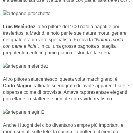
e altrettanto famosa
"Natura morta con pane, salame e noci".
Luis Meléndez
, altro pittore del '700 nato a napoli e poi
trasferitosi a Madrid, è noto per le sue nature morte, genere
nel quale era un vero specialista. Eccovi la
"Natura morta
con pane e fichi"
, in cui una grossa pagnotta si staglia
prepotentemente in primo piano e "sfonda" la scena.
Altro pittore settecentesco, questa volta marchigiano, è
Carlo Magini
, raffinato scenografo di tavole apparecchiate e
dispense colme di provviste. Amava rappresentare eleganti
porcellane, cristallerie e pentole con vivido realismo.
Anche i luoghi del cibo diventano sempre più importanti e
rappresentati sulle tele: la cucina, la bottega, il mercato.