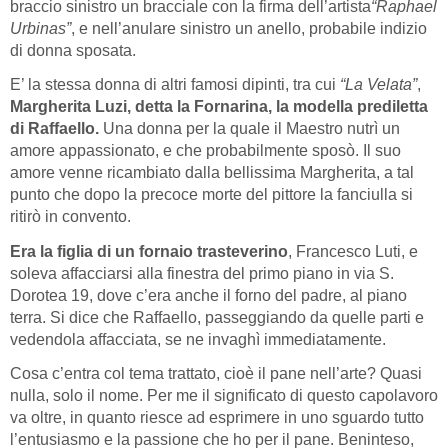
braccio sinistro un bracciale con la firma dell’artista
“Raphael
Urbinas”
, e nell’anulare sinistro un anello, probabile indizio
di donna sposata.
E’ la stessa donna di altri famosi dipinti, tra cui
“La Velata”
,
Margherita Luzi, detta la Fornarina, la modella prediletta
di Raffaello.
Una donna per la quale il Maestro nutrì un
amore appassionato, e che probabilmente sposò. Il suo
amore venne ricambiato dalla bellissima Margherita, a tal
punto che dopo la precoce morte del pittore la fanciulla si
ritirò in convento.
Era la figlia di un fornaio trasteverino
, Francesco Luti, e
soleva affacciarsi alla finestra del primo piano in via S.
Dorotea 19, dove c’era anche il forno del padre, al piano
terra. Si dice che Raffaello, passeggiando da quelle parti e
vedendola affacciata, se ne invaghì immediatamente.
Cosa c’entra col tema trattato, cioè il pane nell’arte? Quasi
nulla, solo il nome. Per me il significato di questo capolavoro
va oltre, in quanto riesce ad esprimere in uno sguardo tutto
l’entusiasmo e la passione che ho per il pane. Beninteso,