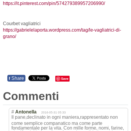
https://it.pinterest.com/pin/574279389957206990/
Courbet vagliatrici
https://gabrielelaporta.wordpress.com/tag/le-vagliatrici-di-
grano/
Share
f
Save
Commenti
#
Antonella
2016-05-31 05:33
Il pane,declinato in ogni maniera,rappres
entato non
come semplice companatico ma come parte
fondamentale per la vita. Con mille forme, nomi, farine,