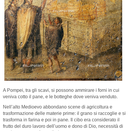
A Pompei, tra gli scavi, si possono ammirare i forni in cui
veniva cotto il pane, e le botteghe dove veniva venduto.
Nell’alto Medioevo abbondano scene di agricoltura e
trasformazione delle materie prime: il grano si raccoglie e si
trasforma in farina e poi in pane. Il cibo era considerato il
frutto del duro lavoro dell’uomo e dono di Dio, necessità di