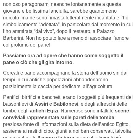
non oso paragonarmi neanche lontanamente a questa
giovane e bellissima fanciulla, sarebbe quantomeno
ridicolo, ma ne sono rimasta letteralmente incantata e l’ho
simbolicamente “adottata”, in particolare dal momento in cui
l’ho ammirata “dal vivo”, dopo il restauro, a Palazzo
Barberini. Non ho potuto fare a meno di associare l’amore
col profumo del pane!
Passiamo ora ad opere che hanno come soggetto il
pane o ciò che gli gira intorno.
Cereali e pane accompagnano la storia dell’uomo sin dai
tempi in cui antiche popolazioni abbandonarono
parzialmente la caccia per dedicarsi all’agricoltura.
Panifici, birrifici e banchetti erano i soggetti più frequenti dei
bassorilievi di
Assiri e Babilonesi
, e degli affreschi delle
tombe degli
antichi Egizi
. Numerose sono infatti le
scene
conviviali rappresentate sulle pareti delle tombe
,
preziosa fonte di informazioni sulla dieta dell’antico Egitto,
assieme ai resti di cibo, giunti a noi ben conservati, talvolta
quasi inalterati.
Il pane e la birra
erano gli alimenti più