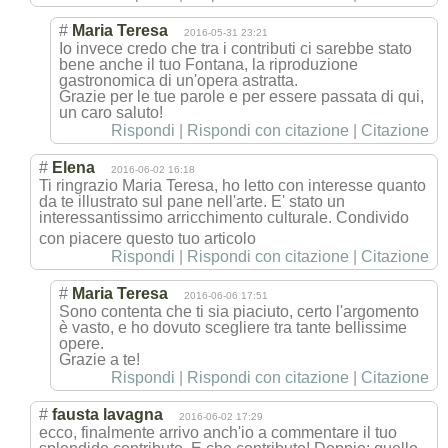
#
Maria Teresa
2016-05-31 23:21
Io invece credo che tra i contributi ci sarebbe stato
bene anche il tuo Fontana, la riproduzione
gastronomica di un'opera astratta.
Grazie per le tue parole e per essere passata di qui,
un caro saluto!
Rispondi
|
Rispondi con citazione
|
Citazione
#
Elena
2016-06-02 16:18
Ti ringrazio Maria Teresa, ho letto con interesse quanto
da te illustrato sul pane nell'arte. E' stato un
interessantissi
mo arricchimento culturale. Condivido
con piacere questo tuo articolo
Rispondi
|
Rispondi con citazione
|
Citazione
#
Maria Teresa
2016-06-06 17:51
Sono contenta che ti sia piaciuto, certo l'argomento
è vasto, e ho dovuto scegliere tra tante bellissime
opere.
Grazie a te!
Rispondi
|
Rispondi con citazione
|
Citazione
#
fausta lavagna
2016-06-02 17:29
ecco, finalmente arrivo anch'io a commentare il tuo