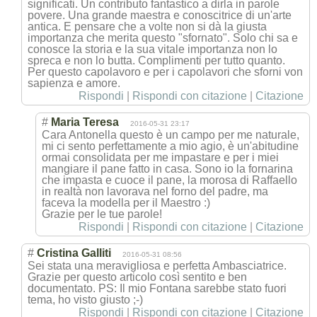
significati. Un contributo fantastico a dirla in parole
povere. Una grande maestra e conoscitrice di un'arte
antica. E pensare che a volte non si dà la giusta
importanza che merita questo "sfornato". Solo chi sa e
conosce la storia e la sua vitale importanza non lo
spreca e non lo butta. Complimenti per tutto quanto.
Per questo capolavoro e per i capolavori che sforni von
sapienza e amore.
Rispondi
|
Rispondi con citazione
|
Citazione
#
Maria Teresa
2016-05-31 23:17
Cara Antonella questo è un campo per me naturale,
mi ci sento perfettamente a mio agio, è un'abitudine
ormai consolidata per me impastare e per i miei
mangiare il pane fatto in casa. Sono io la fornarina
che impasta e cuoce il pane, la morosa di Raffaello
in realtà non lavorava nel forno del padre, ma
faceva la modella per il Maestro :)
Grazie per le tue parole!
Rispondi
|
Rispondi con citazione
|
Citazione
#
Cristina Galliti
2016-05-31 08:56
Sei stata una meravigliosa e perfetta Ambasciatrice.
Grazie per questo articolo così sentito e ben
documentato. PS: Il mio Fontana sarebbe stato fuori
tema, ho visto giusto ;-)
Rispondi
|
Rispondi con citazione
|
Citazione