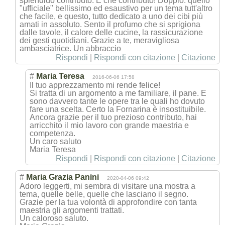
splendido contributo. E che contributo! Doppio: quello
"ufficiale" bellissimo ed esaustivo per un tema tutt'altro
che facile, e questo, tutto dedicato a uno dei cibi più
amati in assoluto. Sento il profumo che si sprigiona
dalle tavole, il calore delle cucine, la rassicurazione
dei gesti quotidiani. Grazie a te, meravigliosa
ambasciatrice. Un abbraccio
Rispondi
|
Rispondi con citazione
|
Citazione
#
Maria Teresa
2016-06-06 17:58
Il tuo apprezzamento mi rende felice!
Si tratta di un argomento a me familiare, il pane. E
sono davvero tante le opere tra le quali ho dovuto
fare una scelta. Certo la Fornarina è insostituibile.
Ancora grazie per il tuo prezioso contributo, hai
arricchito il mio lavoro con grande maestria e
competenza.
Un caro saluto
Maria Teresa
Rispondi
|
Rispondi con citazione
|
Citazione
#
Maria Grazia Panini
2020-04-06 09:42
Adoro leggerti, mi sembra di visitare una mostra a
tema, quelle belle, quelle che lasciano il segno.
Grazie per la tua volontà di approfondire con tanta
maestria gli argomenti trattati.
Un caloroso saluto.