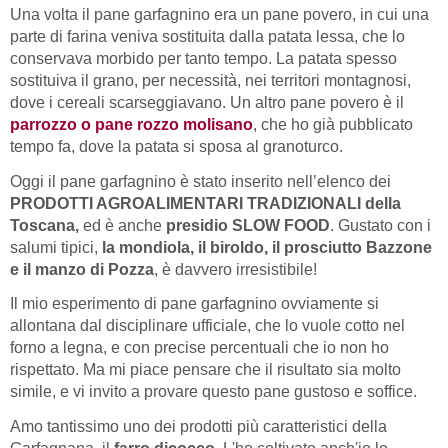
Una volta il pane garfagnino era un pane povero, in cui una
parte di farina veniva sostituita dalla patata lessa, che lo
conservava morbido per tanto tempo. La patata spesso
sostituiva il grano, per necessità, nei territori montagnosi,
dove i cereali scarseggiavano. Un altro pane povero è il
parrozzo o pane rozzo molisano
, che ho già pubblicato
tempo fa, dove la patata si sposa al granoturco.
Oggi il pane garfagnino è stato inserito nell’elenco dei
PRODOTTI AGROALIMENTARI TRADIZIONALI della
Toscana,
ed è anche
presidio SLOW FOOD
. Gustato con i
salumi tipici,
la mondiola, il biroldo, il prosciutto Bazzone
e il manzo di Pozza
, è davvero irresistibile!
Il mio esperimento di pane garfagnino ovviamente si
allontana dal disciplinare ufficiale, che lo vuole cotto nel
forno a legna, e con precise percentuali che io non ho
rispettato. Ma mi piace pensare che il risultato sia molto
simile, e vi invito a provare questo pane gustoso e soffice.
Amo tantissimo uno dei prodotti più caratteristici della