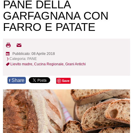
PANE DELLA
GARFAGNANA CON
FARRO E PATATE
Pubblicato: 08 Aprile 2018
Categoria:
PANE
Lievito madre,
Cucina Regionale,
Grani Antichi
Share
f
Save