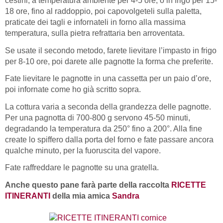
cestini, a temperatura ambiente per 4-5 ore, o in frigo per 15-
18 ore, fino al raddoppio, poi capovolgeteli sulla paletta,
praticate dei tagli e infornateli in forno alla massima
temperatura, sulla pietra refrattaria ben arroventata.
Se usate il secondo metodo, farete lievitare l’impasto in frigo
per 8-10 ore, poi darete alle pagnotte la forma che preferite.
Fate lievitare le pagnotte in una cassetta per un paio d’ore,
poi infornate come ho già scritto sopra.
La cottura varia a seconda della grandezza delle pagnotte.
Per una pagnotta di 700-800 g servono 45-50 minuti,
degradando la temperatura da 250° fino a 200°. Alla fine
create lo spiffero dalla porta del forno e fate passare ancora
qualche minuto, per la fuoruscita del vapore.
Fate raffreddare le pagnotte su una gratella.
Anche questo pane farà parte della raccolta
RICETTE
ITINERANTI
della mia amica
Sandra