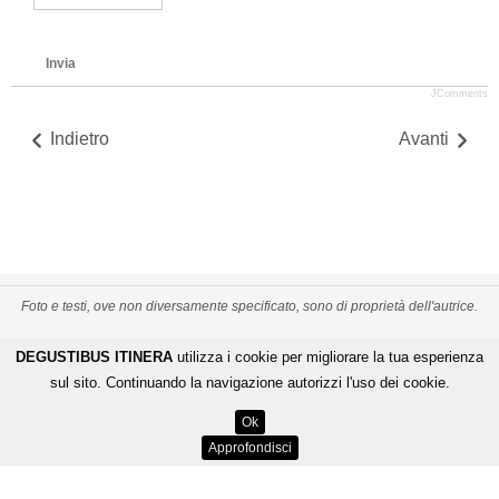
Invia
JComments
Indietro
Avanti
Foto e testi, ove non diversamente specificato, sono di proprietà dell'autrice.
PRIVACY POLICY
CREDITS
MAPPA DEL SITO
DEGUSTIBUS ITINERA
utilizza i cookie per migliorare la tua esperienza
-
-
De Gustibus Itinera - Copyright
©
2026
.
All Rights Reserved
sul sito. Continuando la navigazione autorizzi l'uso dei cookie.
LOGIN
Ok
ENGINEERING BY
Approfondisci