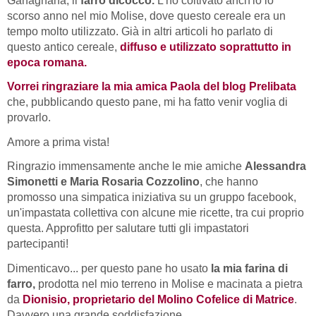
Garfagnana, il
farro dicocco.
L'ho coltivato anch'io lo
scorso anno nel mio Molise, dove questo cereale era un
tempo molto utilizzato. Già in altri articoli ho parlato di
questo antico cereale,
diffuso e utilizzato soprattutto in
epoca romana.
Vorrei ringraziare la mia amica Paola del blog Prelibata
che, pubblicando questo pane, mi ha fatto venir voglia di
provarlo.
Amore a prima vista!
Ringrazio immensamente anche le mie amiche
Alessandra
Simonetti e Maria Rosaria Cozzolino
, che hanno
promosso una simpatica iniziativa su un gruppo facebook,
un'impastata collettiva con alcune mie ricette, tra cui proprio
questa. Approfitto per salutare tutti gli impastatori
partecipanti!
Dimenticavo... per questo pane ho usato
la mia farina di
farro,
prodotta nel mio terreno in Molise e macinata a pietra
da
Dionisio, proprietario del Molino Cofelice di Matrice
.
Davvero una grande soddisfazione.