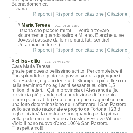
Buona domenica!
Tiziana
Rispondi
|
Rispondi con citazione
|
Citazione
#
Maria Teresa
2017-06-26 23:09
Tiziana che piacere mi fai! Ti verrò a trovare
sicuramente quando salirò a Milano. E anche tu se
dovessi passare dalle mie parti, fatti sentire!
Un abbraccio forte :)
Rispondi
|
Rispondi con citazione
|
Citazione
#
elilsa - elilu
2017-07-04 16:00
Cara Maria Teresa,
grazie per questo bellissimo scritto. Per completare il
Tuo splendido dipinto, se posso, vorrei aggiungere il
San Pastore, il grano tenero di Strampelli più diffuso in
Italia seminato fino agli anni sessanta su oltre 1,5
milioni di ettari... Qui in provincia di Alessandria (la
provincia più grande nella produzione di frumento
tenero panificabile) è nato un gruppo di agricoltori con
una forte determinazione nel riaffermare il San Pastore
sullo scenario nazionale e proprio da Tortona il 23 di
luglio inizierà la nostra azione quando per la prima
volta porteremo in Duomo al nostro Vescovo Vittorio
Viola il pane nuovo d'area 100% San Pastore.
Ti aspettiamo!!!