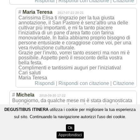
Rispondi
|
Rispondi con citazione
|
Citazione
#
Maria Teresa
2017-07-22 20:21
Carissima Elisa ti ringrazio per la tua giusta
annotazione, il San Pastore è senz'altro una delle
cultivar più importanti, e mi fa tanto piacere
l'iniziativa di un pane d'area fatto con farina
monovarietale. In Italia abbiamo proprio bisogno di
persone entusiaste e coraggiose come voi, per una
vera rivoluzione culturale.
Grazie per l'invito, vorrei tanto esserci ma non mi è
possibile. Aspetto però il resoconto della vostra
bella festa.
Complimenti e tantissimi auguri per l'iniziativa!
Cari saluti
Maria Teresa
Rispondi
|
Rispondi con citazione
|
Citazione
#
Michela
2019-09-30 17:22
Buongiorno, da qualche mese mi è stata diagnosticata
un'intolleranza al grano che non ha a niente a che
DEGUSTIBUS ITINERA
utilizza i cookie per migliorare la tua esperienza
vedere col glutine però, visto che posso mangiare farro
e kamut. Considerando la sua vasta esperienza sul
sul sito. Continuando la navigazione autorizzi l'uso dei cookie.
grano potrebbe aiutarmi a capire che sostanza
contengono le farine, e quindi il grano, che possano
Ok
creare problemi e che non sono però presenti nel
kamut e farro? Aggiungo solo che ho sempre
Approfondisci