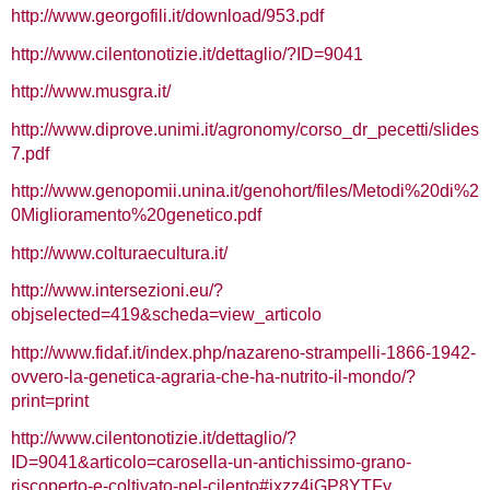
http://www.georgofili.it/download/953.pdf
http://www.cilentonotizie.it/dettaglio/?ID=9041
http://www.musgra.it/
http://www.diprove.unimi.it/agronomy/corso_dr_pecetti/slides
7.pdf
http://www.genopomii.unina.it/genohort/files/Metodi%20di%2
0Miglioramento%20genetico.pdf
http://www.colturaecultura.it/
http://www.intersezioni.eu/?
objselected=419&scheda=view_articolo
http://www.fidaf.it/index.php/nazareno-strampelli-1866-1942-
ovvero-la-genetica-agraria-che-ha-nutrito-il-mondo/?
print=print
http://www.cilentonotizie.it/dettaglio/?
ID=9041&articolo=carosella-un-antichissimo-grano-
riscoperto-e-coltivato-nel-cilento#ixzz4jGP8YTFy