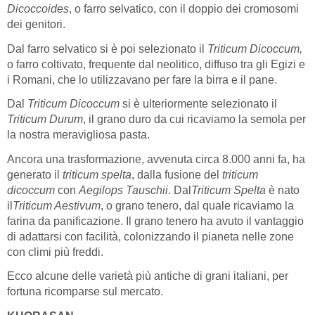
Dicoccoides
, o farro selvatico, con il doppio dei cromosomi
dei genitori.
Dal farro selvatico si è poi selezionato il
Triticum Dicoccum,
o farro coltivato, frequente dal neolitico, diffuso tra gli Egizi e
i Romani, che lo utilizzavano per fare la birra e il pane.
Dal
Triticum Dicoccum
si è ulteriormente selezionato il
Triticum Durum
, il grano duro da cui ricaviamo la semola per
la nostra meravigliosa pasta.
Ancora una trasformazione, avvenuta circa 8.000 anni fa, ha
generato il
triticum spelta
, dalla fusione del
triticum
dicoccum
con
Aegilops Tauschii
. Dal
Triticum Spelta
è nato
il
Triticum Aestivum
, o grano tenero, dal quale ricaviamo la
farina da panificazione. Il grano tenero ha avuto il vantaggio
di adattarsi con facilità, colonizzando il pianeta nelle zone
con climi più freddi.
Ecco alcune delle varietà più antiche di grani italiani, per
fortuna ricomparse sul mercato.