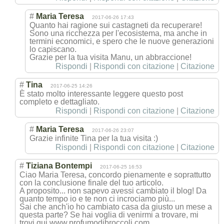
#
Maria Teresa
2017-06-26 17:43
Quanto hai ragione sui castagneti da recuperare!
Sono una ricchezza per l'ecosistema, ma anche in
termini economici, e spero che le nuove generazioni
lo capiscano.
Grazie per la tua visita Manu, un abbraccione!
Rispondi
|
Rispondi con citazione
|
Citazione
#
Tina
2017-06-25 14:26
È stato molto interessante leggere questo post
completo e dettagliato.
Rispondi
|
Rispondi con citazione
|
Citazione
#
Maria Teresa
2017-06-26 23:07
Grazie infinite Tina per la tua visita :)
Rispondi
|
Rispondi con citazione
|
Citazione
#
Tiziana Bontempi
2017-06-25 16:53
Ciao Maria Teresa, concordo pienamente e soprattutto
con la conclusione finale del tuo articolo.
A proposito... non sapevo avessi cambiato il blog! Da
quanto tempo io e te non ci incrociamo più...
Sai che anch'io ho cambiato casa da giusto un mese a
questa parte? Se hai voglia di venirmi a trovare, mi
trovi qui www.profumodibroccoli.com