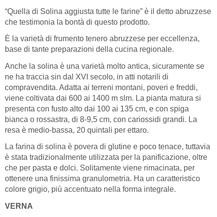
“Quella di Solina aggiusta tutte le farine” è il detto abruzzese
che testimonia la bontà di questo prodotto.
È la varietà di frumento tenero abruzzese per eccellenza,
base di tante preparazioni della cucina regionale.
Anche la solina è una varietà molto antica, sicuramente se
ne ha traccia sin dal XVI secolo, in atti notarili di
compravendita. Adatta ai terreni montani, poveri e freddi,
viene coltivata dai 600 ai 1400 m slm. La pianta matura si
presenta con fusto alto dai 100 ai 135 cm, e con spiga
bianca o rossastra, di 8-9,5 cm, con cariossidi grandi. La
resa è medio-bassa, 20 quintali per ettaro.
La farina di solina è povera di glutine e poco tenace, tuttavia
è stata tradizionalmente utilizzata per la panificazione, oltre
che per pasta e dolci. Solitamente viene rimacinata, per
ottenere una finissima granulometria. Ha un caratteristico
colore grigio, più accentuato nella forma integrale.
VERNA