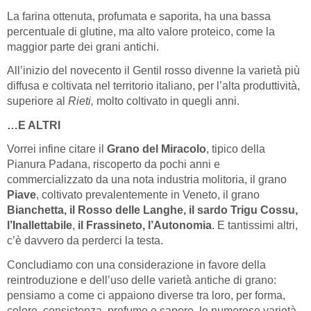
La farina ottenuta, profumata e saporita, ha una bassa
percentuale di glutine, ma alto valore proteico, come la
maggior parte dei grani antichi.
All’inizio del novecento il Gentil rosso divenne la varietà più
diffusa e coltivata nel territorio italiano, per l’alta produttività,
superiore al
Rieti,
molto coltivato in quegli anni.
…E ALTRI
Vorrei infine citare il
Grano del Miracolo
, tipico della
Pianura Padana, riscoperto da pochi anni e
commercializzato da una nota industria molitoria, il grano
Piave
, coltivato prevalentemente in Veneto, il grano
Bianchetta, il Rosso delle Langhe, il sardo Trigu Cossu,
l’Inallettabile
,
il Frassineto, l’Autonomia
. E tantissimi altri,
c’è davvero da perderci la testa.
Concludiamo con una considerazione in favore della
reintroduzione e dell’uso delle varietà antiche di grano:
pensiamo a come ci appaiono diverse tra loro, per forma,
colore, consistenza, profumo e sapore, le numerose varietà