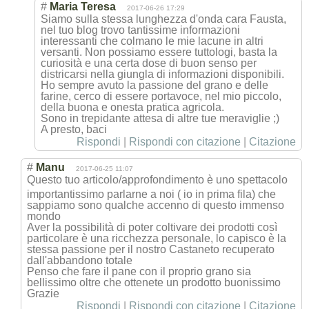
#
Maria Teresa
2017-06-26 17:29
Siamo sulla stessa lunghezza d'onda cara Fausta,
nel tuo blog trovo tantissime informazioni
interessanti che colmano le mie lacune in altri
versanti. Non possiamo essere tuttologi, basta la
curiosità e una certa dose di buon senso per
districarsi nella giungla di informazioni disponibili.
Ho sempre avuto la passione del grano e delle
farine, cerco di essere portavoce, nel mio piccolo,
della buona e onesta pratica agricola.
Sono in trepidante attesa di altre tue meraviglie ;)
A presto, baci
Rispondi
|
Rispondi con citazione
|
Citazione
#
Manu
2017-06-25 11:07
Questo tuo articolo/approf
ondimento è uno spettacolo
importantissimo parlarne a noi ( io in prima fila) che
sappiamo sono qualche accenno di questo immenso
mondo
Aver la possibilità di poter coltivare dei prodotti così
particolare è una ricchezza personale, lo capisco è la
stessa passione per il nostro Castaneto recuperato
dall'abbandono totale
Penso che fare il pane con il proprio grano sia
bellissimo oltre che ottenete un prodotto buonissimo
Grazie
Rispondi
|
Rispondi con citazione
|
Citazione