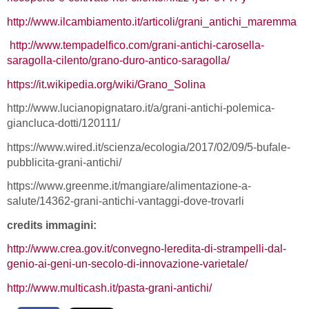
http://www.ilcambiamento.it/articoli/grani_antichi_maremma
http://www.tempadelfico.com/grani-antichi-carosella-
saragolla-cilento/grano-duro-antico-saragolla/
https://it.wikipedia.org/wiki/Grano_Solina
http://www.lucianopignataro.it/a/grani-antichi-polemica-
giancluca-dotti/120111/
https://www.wired.it/scienza/ecologia/2017/02/09/5-bufale-
pubblicita-grani-antichi/
https://www.greenme.it/mangiare/alimentazione-a-
salute/14362-grani-antichi-vantaggi-dove-trovarli
credits immagini:
http://www.crea.gov.it/convegno-leredita-di-strampelli-dal-
genio-ai-geni-un-secolo-di-innovazione-varietale/
http://www.multicash.it/pasta-grani-antichi/