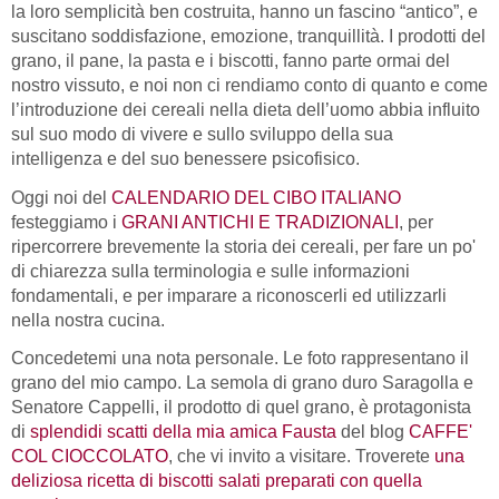
la loro semplicità ben costruita, hanno un fascino “antico”, e
suscitano soddisfazione, emozione, tranquillità. I prodotti del
grano, il pane, la pasta e i biscotti, fanno parte ormai del
nostro vissuto, e noi non ci rendiamo conto di quanto e come
l’introduzione dei cereali nella dieta dell’uomo abbia influito
sul suo modo di vivere e sullo sviluppo della sua
intelligenza e del suo benessere psicofisico.
Oggi noi del
CALENDARIO DEL CIBO ITALIANO
festeggiamo i
GRANI ANTICHI E TRADIZIONALI
, per
ripercorrere brevemente la storia dei cereali, per fare un po'
di chiarezza sulla terminologia e sulle informazioni
fondamentali, e per imparare a riconoscerli ed utilizzarli
nella nostra cucina.
Concedetemi una nota personale. Le foto rappresentano il
grano del mio campo. La semola di grano duro Saragolla e
Senatore Cappelli, il prodotto di quel grano, è protagonista
di
splendidi scatti della mia amica Fausta
del blog
CAFFE'
COL CIOCCOLATO
, che vi invito a visitare. Troverete
una
deliziosa ricetta di biscotti salati preparati con quella