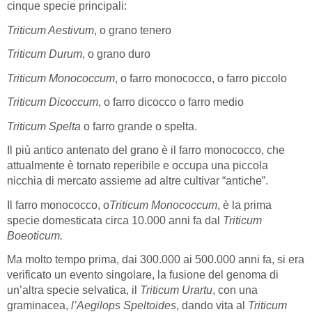
cinque specie principali:
Triticum Aestivum
, o grano tenero
Triticum Durum
, o grano duro
Triticum Monococcum
, o farro monococco, o farro piccolo
Triticum Dicoccum
, o farro dicocco o farro medio
Triticum Spelta
o farro grande o spelta.
Il più antico antenato del grano è il farro monococco, che
attualmente è tornato reperibile e occupa una piccola
nicchia di mercato assieme ad altre cultivar “antiche”.
Il farro monococco, o
Triticum Monococcum
, è la prima
specie domesticata circa 10.000 anni fa dal
Triticum
Boeoticum.
Ma molto tempo prima, dai 300.000 ai 500.000 anni fa, si era
verificato un evento singolare, la fusione del genoma di
un’altra specie selvatica, il
Triticum Urartu
, con una
graminacea,
l’Aegilops Speltoides
, dando vita al
Triticum