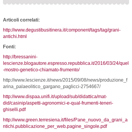
Articoli correlati:
http://www.degustibusitinera.it/component/tags/tag/grani-
antichi.html
Fonti:
http://bressanini-
lescienze.blogautore.espresso.repubblica.it/2016/03/24/quel
-mostro-genetico-chiamato-frumento/
http://www.lescienze.it/news/2015/09/08/news/produzione_f
arina_palaeolitico_gargano_paglicci-2754667/
http://www.dispaa.unifi.it/upload/sub/didattica/mat-
did/casinip/aspetti-agronomici-e-qual-frumenti-teneri-
ghiselli.pdf
http://www.green.terresiena.it/files/Pane_nuovo_da_grani_a
ntichi.pubblicazione_per_web.pagine_singole.pdf