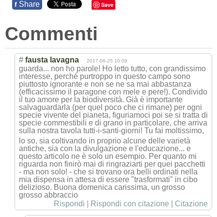
Share
f
Save
Commenti
#
fausta lavagna
2017-06-25 10:09
guarda... non ho parole! Ho letto tutto, con grandissimo
interesse, perché purtroppo in questo campo sono
piuttosto ignorante e non se ne sa mai abbastanza
(efficacissimo il paragone con mele e pere!). Condivido
il tuo amore per la biodiversità. Già è importante
salvaguardarla (per quel poco che ci rimane) per ogni
specie vivente del pianeta, figuriamoci poi se si tratta di
specie commestibili e di grano in particolare, che arriva
sulla nostra tavola tutti-i-santi-g
iorni! Tu fai moltissimo,
lo so, sia coltivando in proprio alcune delle varietà
antiche, sia con la divulgazione e l'educazione... e
questo articolo ne è solo un esempio. Per quanto mi
riguarda non finirò mai di ringraziarti per quei pacchetti
- ma non solo! - che si trovano ora belli ordinati nella
mia dispensa in attesa di essere "trasformati" in cibo
delizioso. Buona domenica carissima, un grosso
grosso abbraccio
Rispondi
|
Rispondi con citazione
|
Citazione