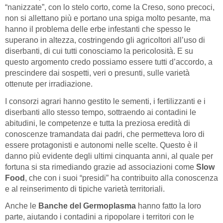
“nanizzate”, con lo stelo corto, come la Creso, sono precoci,
non si allettano più e portano una spiga molto pesante, ma
hanno il problema delle erbe infestanti che spesso le
superano in altezza, costringendo gli agricoltori all’uso di
diserbanti, di cui tutti conosciamo la pericolosità. E su
questo argomento credo possiamo essere tutti d’accordo, a
prescindere dai sospetti, veri o presunti, sulle varietà
ottenute per irradiazione.
I consorzi agrari hanno gestito le sementi, i fertilizzanti e i
diserbanti allo stesso tempo, sottraendo ai contadini le
abitudini, le competenze e tutta la preziosa eredità di
conoscenze tramandata dai padri, che permetteva loro di
essere protagonisti e autonomi nelle scelte. Questo è il
danno più evidente degli ultimi cinquanta anni, al quale per
fortuna si sta rimediando grazie ad associazioni come
Slow
Food
, che con i suoi “presidi” ha contribuito alla conoscenza
e al reinserimento di tipiche varietà territoriali.
Anche le
Banche del Germoplasma
hanno fatto la loro
parte, aiutando i contadini a ripopolare i territori con le