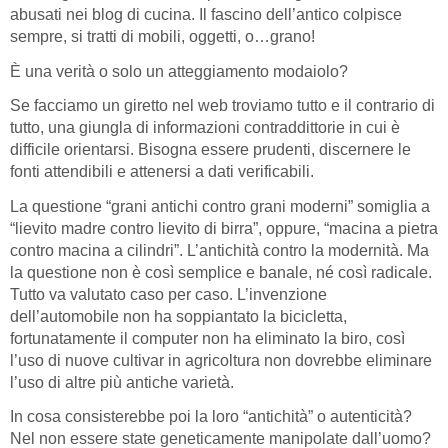
abusati nei blog di cucina. Il fascino dell’antico colpisce
sempre, si tratti di mobili, oggetti, o…grano!
È una verità o solo un atteggiamento modaiolo?
Se facciamo un giretto nel web troviamo tutto e il contrario di
tutto, una giungla di informazioni contraddittorie in cui è
difficile orientarsi. Bisogna essere prudenti, discernere le
fonti attendibili e attenersi a dati verificabili.
La questione “grani antichi contro grani moderni” somiglia a
“lievito madre contro lievito di birra”, oppure, “macina a pietra
contro macina a cilindri”. L’antichità contro la modernità. Ma
la questione non è così semplice e banale, né così radicale.
Tutto va valutato caso per caso. L’invenzione
dell’automobile non ha soppiantato la bicicletta,
fortunatamente il computer non ha eliminato la biro, così
l’uso di nuove cultivar in agricoltura non dovrebbe eliminare
l’uso di altre più antiche varietà.
In cosa consisterebbe poi la loro “antichità” o autenticità?
Nel non essere state geneticamente manipolate dall’uomo?