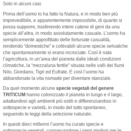
Solo in alcuni casi.
Prima dell’uomo lo ha fatto la Natura, e in modo ben più
imprevedibile, e apparentemente impossibile, di quanto si
possa supporre, trasferendo intere catene di geni da una
specie all’altra, in modo assolutamente casuale. L’uomo ha
semplicemente approfittato delle fortunate casualità,
rendendo “domestiche” e coltivabili alcune specie selvatiche
che spontaneamente si erano incrociate. Così è nata
l’agricoltura, in un’area del pianeta dalle ideali condizioni
climatiche, la “mezzaluna fertile” situata nelle valli dei fiumi
Nilo, Giordano, Tigri ed Eufrate. E così l’uomo ha
abbandonato la vita nomade per diventare stanziale.
Da quel momento alcune
specie vegetali del genere
TRITICUM
hanno colonizzato il pianeta in lungo e il largo,
adattandosi agli ambienti più ostili e differenziandosi in
sottospecie e varietà, in modo del tutto spontaneo,
seguendo le leggi della selezione naturale.
In questi dieci millenni l’uomo ha curato specie e
sottospecie vegetali, conservandone i semi migliori per le