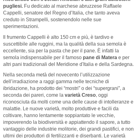
pugliesi.
Fu dedicato al marchese abruzzese Raffaele
Cappelli, senatore del Regno d’Italia, che tanto aveva
creduto in Strampelli, sostenendolo nelle sue
sperimentazioni.
Il frumento Cappelli è alto 150 cm e più, è tardivo e
suscettibile alle ruggini, ma la qualità della sua semola è
eccellente, sia per la pasta che per il pane. È infatti la
semola indispensabile per il famoso
pane di Matera
e per
altri pani tradizionali del Meridione d'Italia e della Sardegna.
Nella seconda metà del novecento l’utilizzazione
dell’irradiazione a raggi gamma nelle tecniche di
ibridazione, ha prodotto dei “mostri” o dei “supergrani”, a
seconda dei pareri, come la
varietà Creso
, oggi
riconosciuta da molti come una delle cause di intolleranze e
malattie. Le nuove varietà, molto produttive e facili da
coltivare, hanno lentamente soppiantato le vecchie,
impoverendo la biodiversità e appiattendo il sapore, a tutto
vantaggio delle industrie molitorie, dei grandi pastifici, e non
ultimi dei produttori di fertilizzanti e diserbanti. Le varietà