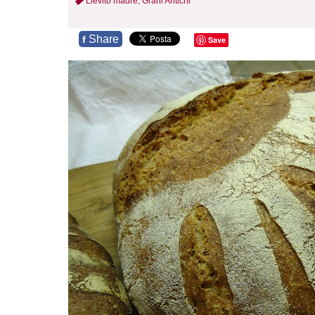
Lievito madre,
Grani Antichi
Share
f
Save