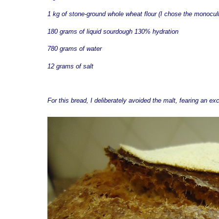
1 kg of stone-ground whole wheat flour (I chose the monocu
180 grams of liquid sourdough 130% hydration
780 grams of water
12 grams of salt
For this bread, I deliberately avoided the malt, fearing an e