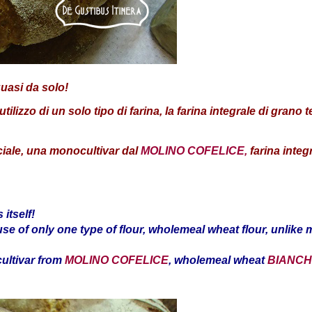
quasi da solo!
lizzo di un solo tipo di farina, la farina integrale di grano te
eciale, una monocultivar dal
MOLINO COFELICE,
farina integ
itself!
e use of only one type of flour, wholemeal wheat flour, unlik
cultivar from
MOLINO COFELICE
, wholemeal wheat
BIANCH