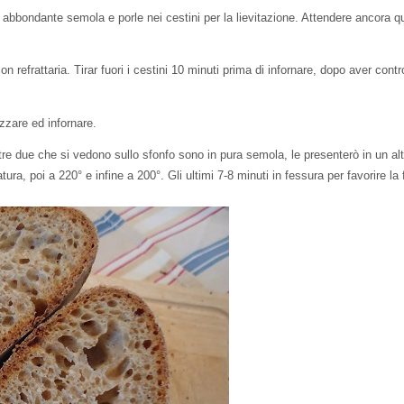
 abbondante semola e porle nei cestini per la lievitazione. Attendere ancora quar
refrattaria. Tirar fuori i cestini 10 minuti prima di infornare, dopo aver contr
izzare ed infornare.
ltre due che si vedono sullo sfonfo sono in pura semola, le presenterò in un al
ura, poi a 220° e infine a 200°. Gli ultimi 7-8 minuti in fessura per favorire la 