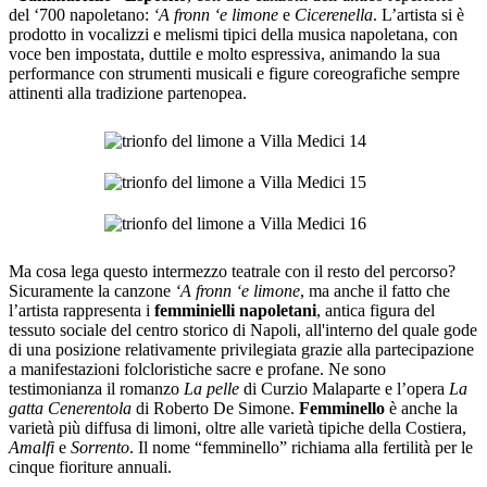
del ‘700 napoletano:
‘A fronn ‘e limone
e
Cicerenella
. L’artista si è
prodotto in vocalizzi e melismi tipici della musica napoletana, con
voce ben impostata, duttile e molto espressiva, animando la sua
performance con strumenti musicali e figure coreografiche sempre
attinenti alla tradizione partenopea.
Ma cosa lega questo intermezzo teatrale con il resto del percorso?
Sicuramente la canzone
‘A fronn ‘e limone
, ma anche il fatto che
l’artista rappresenta i
femminielli napoletani
, antica figura del
tessuto sociale del centro storico di Napoli, all'interno del quale gode
di una posizione relativamente privilegiata grazie alla partecipazione
a manifestazioni folcloristiche sacre e profane. Ne sono
testimonianza il romanzo
La pelle
di Curzio Malaparte e l’opera
La
gatta Cenerentola
di Roberto De Simone.
Femminello
è anche la
varietà più diffusa di limoni, oltre alle varietà tipiche della Costiera,
Amalfi
e
Sorrento
. Il nome “femminello” richiama alla fertilità per le
cinque fioriture annuali.