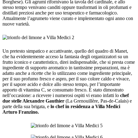
Borghese). Gli agrumi rifornivano la tavola del cardinale, e allo
stesso tempo venivano canditi oppure trasformati in oli profumati e
distillati preziosi anche per uso terapeutico e farmacologico.
Attualmente l’agrumeto viene curato e implementato ogni anno con
nuove varietà.
Un pretesto simpatico e accattivante, quello del quadro di Manet,
che ha evidentemente acceso la fantasia degli organizzatori su un
frutto iconico e caratteristico, direi indispensabile, che si presta come
ingrediente di supporto aromatico in tantissime preparazioni, ma è
adatto anche a ricette che lo utilizzano come ingrediente principale,
per il suo profumo fresco e aspro, per il suo colore caldo e vivace,
per il sapore acido e dolce allo stesso tempo, per l’importante
apporto di vitamina C, se consumato fresco. È stato dimostrato
nell’occasione: a ricevere i numerosi ospiti vi erano infatti lo
chef
due stelle Alexandre Gauthier
(La Grenouillère, Pas-de-Calais) e
parte della sua brigata, e
lo chef in residenza a Villa Medici
Arturo Franzino.