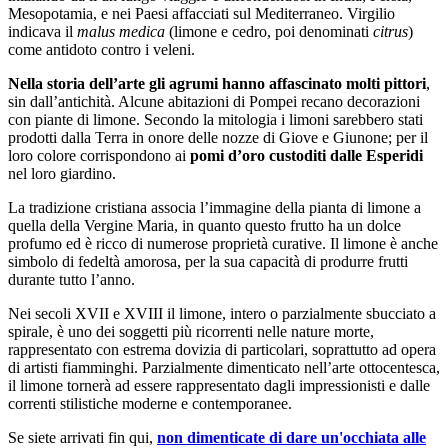
Mesopotamia, e nei Paesi affacciati sul Mediterraneo. Virgilio
indicava il
malus medica
(limone e cedro, poi denominati
citrus
)
come antidoto contro i veleni.
Nella storia dell’arte gli agrumi hanno affascinato molti pittori
,
sin dall’antichità. Alcune abitazioni di Pompei recano decorazioni
con piante di limone. Secondo la mitologia i limoni sarebbero stati
prodotti dalla Terra in onore delle nozze di Giove e Giunone; per il
loro colore corrispondono ai
pomi d’oro custoditi dalle Esperidi
nel loro giardino.
La tradizione cristiana associa l’immagine della pianta di limone a
quella della Vergine Maria, in quanto questo frutto ha un dolce
profumo ed è ricco di numerose proprietà curative. Il limone è anche
simbolo di fedeltà amorosa, per la sua capacità di produrre frutti
durante tutto l’anno.
Nei secoli XVII e XVIII il limone, intero o parzialmente sbucciato a
spirale, è uno dei soggetti più ricorrenti nelle nature morte,
rappresentato con estrema dovizia di particolari, soprattutto ad opera
di artisti fiamminghi. Parzialmente dimenticato nell’arte ottocentesca,
il limone tornerà ad essere rappresentato dagli impressionisti e dalle
correnti stilistiche moderne e contemporanee.
Se siete arrivati fin qui,
non dimenticate di dare un'occhiata alle