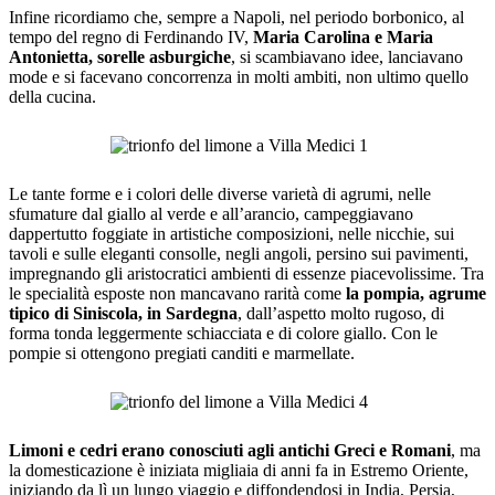
Infine ricordiamo che, sempre a Napoli, nel periodo borbonico, al
tempo del regno di Ferdinando IV,
Maria Carolina e Maria
Antonietta, sorelle asburgiche
, si scambiavano idee, lanciavano
mode e si facevano concorrenza in molti ambiti, non ultimo quello
della cucina.
Le tante forme e i colori delle diverse varietà di agrumi, nelle
sfumature dal giallo al verde e all’arancio, campeggiavano
dappertutto foggiate in artistiche composizioni, nelle nicchie, sui
tavoli e sulle eleganti consolle, negli angoli, persino sui pavimenti,
impregnando gli aristocratici ambienti di essenze piacevolissime. Tra
le specialità esposte non mancavano rarità come
la pompia, agrume
tipico di Siniscola, in Sardegna
, dall’aspetto molto rugoso, di
forma tonda leggermente schiacciata e di colore giallo. Con le
pompie si ottengono pregiati canditi e marmellate.
Limoni e cedri erano conosciuti agli antichi Greci e Romani
, ma
la domesticazione è iniziata migliaia di anni fa in Estremo Oriente,
iniziando da lì un lungo viaggio e diffondendosi in India, Persia,